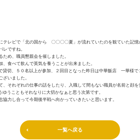
にテレビで「北の国から 〇〇〇〇夏」が流れていたのを観ていた記憶
バレですね。
るため、職員懇親会を催しました。
加、食べて飲んで英気を養うことが出来ました。
N様で貸切、５０名以上が参加、２回目となった昨日は中華飯店 一華様
ございました。
て、それぞれの仕事の話をしたり、入職して間もない職員が名前と顔を
こうゆうこともそれなりに大切かなぁと思う次第です。
志協力し合って今期後半戦へ向かっていきたいと思います。
一覧へ戻る